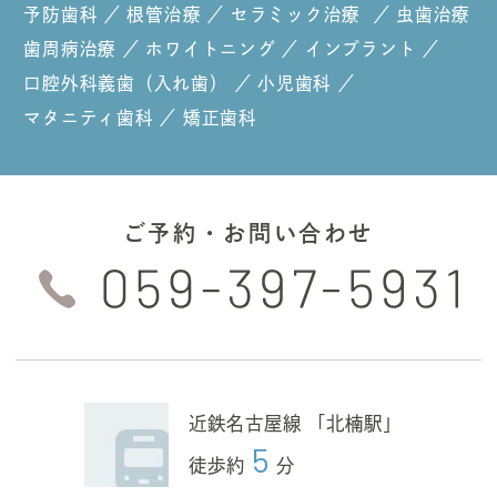
予防歯科
／
根管治療
／
セラミック治療
／
虫歯治療
歯周病治療
／
ホワイトニング
／
インプラント
／
口腔外科
義歯（入れ歯）
／
小児歯科
／
マタニティ歯科
／
矯正歯科
ご予約・お問い合わせ
近鉄名古屋線 「北楠駅」
5
徒歩約
分